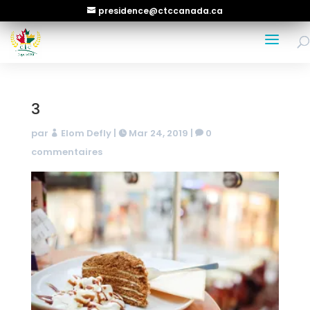
presidence@ctccanada.ca
3
par
Elom Defly
|
Mar 24, 2019
|
0
commentaires