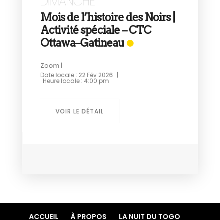
DIMANCHE
Mois de l’histoire des Noirs |
Activité spéciale – CTC
Ottawa–Gatineau
9
Zoom |
Date locale :
22 Fév 2026
|
Heure locale :
4:00 pm
Z
D
VOIR LE DÉTAIL
ACCUEIL
À PROPOS
LA NUIT DU TOGO