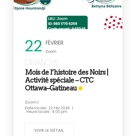
22
FÉVRIER
Zoom
DIMANCHE
Mois de l’histoire des Noirs |
Activité spéciale – CTC
Ottawa–Gatineau
9
Zoom |
Date locale :
22 Fév 2026
|
Heure locale :
4:00 pm
Z
D
VOIR LE DÉTAIL