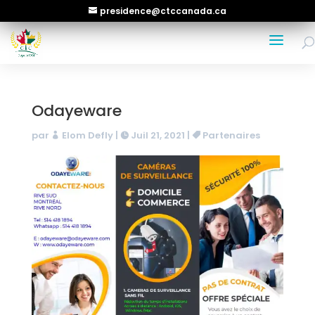
presidence@ctccanada.ca
Odayeware
par
Elom Defly
|
Juil 21, 2021
|
Partenaires