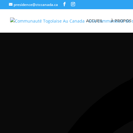
presidence@ctccanada.ca
ACCUEIL
À PROPOS