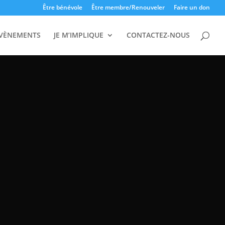
Être bénévole
Être membre/Renouveler
Faire un don
VÈNEMENTS
JE M’IMPLIQUE
CONTACTEZ-NOUS