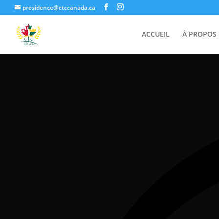
presidence@ctccanada.ca
ACCUEIL
À PROPOS