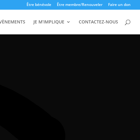
Être bénévole
Être membre/Renouveler
Faire un don
VÈNEMENTS
JE M’IMPLIQUE
CONTACTEZ-NOUS